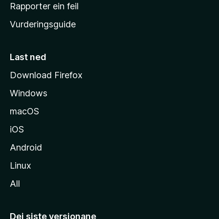
e
Rapporter ein feil
i
Vurderingsguide
m
e
s
Last ned
i
Download Firefox
d
Windows
a
macOS
iOS
Android
Linux
All
Dei siste versjonane