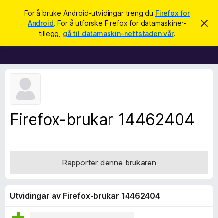
S
Logg inn
For å bruke Android-utvidingar treng du
Firefox for
ø
Android
. For å utforske Firefox for datamaskiner-
A
N
v
k
tillegg,
gå til datamaskin-nettstaden vår
.
v
e
i
t
s
d
t
e
l
n
n
e
e
s
m
e
a
Firefox-brukar 14462404
l
r
d
i
t
n
i
g
a
l
Rapporter denne brukaren
l
e
g
Utvidingar av Firefox-brukar 14462404
g
f