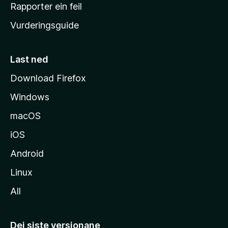
e
Rapporter ein feil
i
Vurderingsguide
m
e
s
Last ned
i
Download Firefox
d
Windows
a
macOS
iOS
Android
Linux
All
Dei siste versjonane