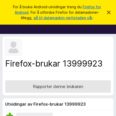
S
Logg inn
For å bruke Android-utvidingar treng du
Firefox for
ø
Android
. For å utforske Firefox for datamaskiner-
A
N
v
k
tillegg,
gå til datamaskin-nettstaden vår
.
v
e
i
t
s
d
t
e
l
n
n
e
e
s
m
e
a
Firefox-brukar 13999923
l
r
d
i
t
n
i
g
a
l
Rapporter denne brukaren
l
e
g
Utvidingar av Firefox-brukar 13999923
g
f