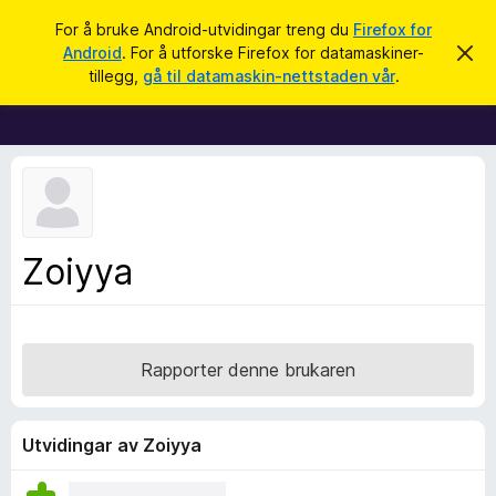
S
Logg inn
For å bruke Android-utvidingar treng du
Firefox for
ø
Android
. For å utforske Firefox for datamaskiner-
A
N
v
k
tillegg,
gå til datamaskin-nettstaden vår
.
v
e
i
t
s
d
t
e
l
n
n
e
e
s
m
e
a
Zoiyya
l
r
d
i
t
n
i
g
a
l
Rapporter denne brukaren
l
e
g
Utvidingar av Zoiyya
g
f