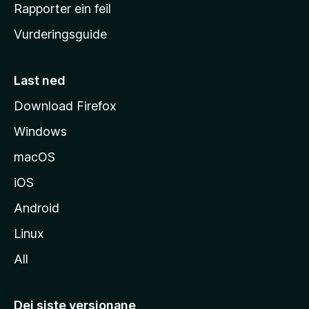
e
Rapporter ein feil
i
Vurderingsguide
m
e
s
Last ned
i
Download Firefox
d
Windows
a
macOS
iOS
Android
Linux
All
Dei siste versjonane