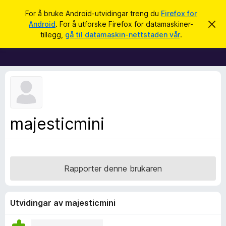
S
Logg inn
For å bruke Android-utvidingar treng du
Firefox for
ø
Android
. For å utforske Firefox for datamaskiner-
A
N
v
k
tillegg,
gå til datamaskin-nettstaden vår
.
v
e
i
t
s
d
t
e
l
n
n
e
e
s
m
e
a
majesticmini
l
r
d
i
t
n
i
g
a
l
Rapporter denne brukaren
l
e
g
Utvidingar av majesticmini
g
f