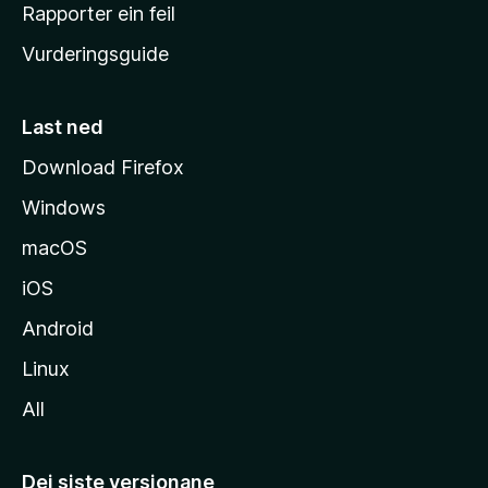
e
Rapporter ein feil
i
Vurderingsguide
m
e
s
Last ned
i
Download Firefox
d
Windows
a
macOS
iOS
Android
Linux
All
Dei siste versjonane