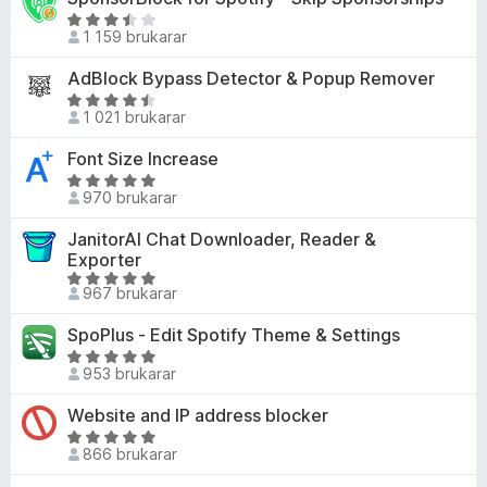
4
d
v
n
V
,
e
1 159 brukarar
5
g
u
6
r
:
r
AdBlock Bypass Detector & Popup Remover
a
i
5
d
v
n
V
a
e
1 021 brukarar
5
g
u
v
r
:
r
Font Size Increase
5
i
5
d
n
V
a
e
970 brukarar
g
u
v
r
:
r
JanitorAI Chat Downloader, Reader &
5
i
3
d
Exporter
n
,
e
V
g
967 brukarar
7
r
u
:
a
i
r
4
SpoPlus - Edit Spotify Theme & Settings
v
n
d
,
V
5
g
e
953 brukarar
3
u
:
r
a
r
5
Website and IP address blocker
i
v
d
a
V
n
5
e
866 brukarar
v
u
g
r
5
r
: