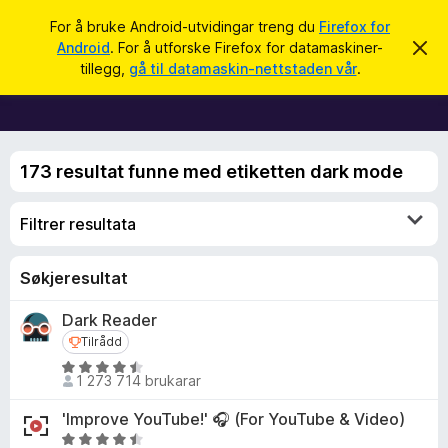
S
Logg inn
For å bruke Android-utvidingar treng du
Firefox for
ø
Android
. For å utforske Firefox for datamaskiner-
A
N
v
k
tillegg,
gå til datamaskin-nettstaden vår
.
v
e
i
t
s
d
t
e
l
n
173 resultat funne med etiketten dark mode
n
e
e
s
m
Filtrer resultata
e
a
l
r
d
i
t
Søkjeresultat
n
i
g
Dark Reader
a
l
Tilrådd
Tilrådd
l
e
V
1 273 714 brukarar
u
g
r
g
'Improve YouTube!' 🎧 (For YouTube & Video)
d
f
V