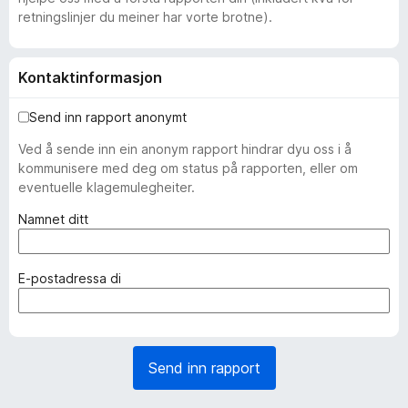
retningslinjer du meiner har vorte brotne).
Kontaktinformasjon
Send inn rapport anonymt
Ved å sende inn ein anonym rapport hindrar dyu oss i å
kommunisere med deg om status på rapporten, eller om
eventuelle klagemulegheiter.
(
Namnet ditt
p
å
k
(
E-postadressa di
r
p
a
å
v
k
d
r
Send inn rapport
)
a
v