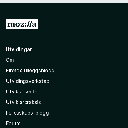
d
)
G
å
t
i
Utvidingar
l
Om
M
o
Firefox tilleggsblogg
z
Utvidingsverkstad
i
Utviklarsenter
l
l
Utviklarpraksis
a
Fellesskaps-blogg
-
h
Forum