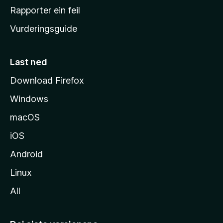
e
Rapporter ein feil
i
Vurderingsguide
m
e
s
Last ned
i
Download Firefox
d
Windows
a
macOS
iOS
Android
Linux
All