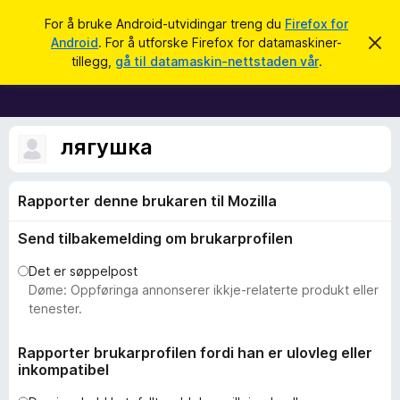
S
Logg inn
For å bruke Android-utvidingar treng du
Firefox for
ø
Android
. For å utforske Firefox for datamaskiner-
A
N
v
k
tillegg,
gå til datamaskin-nettstaden vår
.
v
e
i
t
s
d
t
e
l
лягушка
n
n
e
e
s
m
Rapporter denne brukaren til Mozilla
e
a
l
r
d
Send tilbakemelding om brukarprofilen
i
t
n
i
Det er søppelpost
g
a
l
Døme: Oppføringa annonserer ikkje-relaterte produkt eller
l
tenester.
e
g
Rapporter brukarprofilen fordi han er ulovleg eller
inkompatibel
g
f