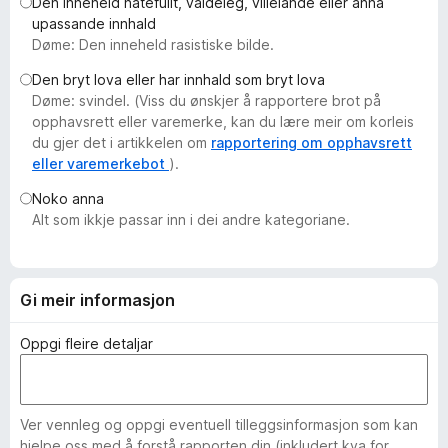
Den inneheld hatefullt, valdeleg, villeiande eller anna
o
upassande innhald
r
Døme: Den inneheld rasistiske bilde.
F
Den bryt lova eller har innhald som bryt lova
i
Døme: svindel. (Viss du ønskjer å rapportere brot på
r
opphavsrett eller varemerke, kan du lære meir om korleis
e
du gjer det i artikkelen om
rapportering om opphavsrett
f
eller varemerkebot
).
o
Noko anna
x
Alt som ikkje passar inn i dei andre kategoriane.
Gi meir informasjon
Oppgi fleire detaljar
Ver vennleg og oppgi eventuell tilleggsinformasjon som kan
hjelpe oss med å forstå rapporten din (inkludert kva for