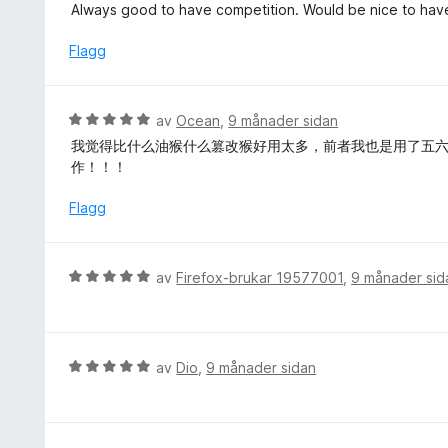
u
Always good to have competition. Would be nice to have
r
d
Flagg
e
r
i
V
av
Ocean
,
9 månader sidan
n
u
我觉得比什么油猴什么篡改猴好用太多，前者我也是用了五六年
g
r
作！！！
:
d
5
e
Flagg
a
r
v
i
5
n
V
av
Firefox-brukar 19577001
,
9 månader sid
g
u
:
r
5
d
a
e
V
av
Dio
,
9 månader sidan
v
r
u
5
i
r
n
d
g