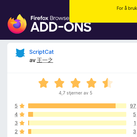
For å bru
N
e
t
t
l
V
ScriptCat
e
av
王一之
s
u
a
r
r
V
t
u
i
4,7 stjerner av 5
d
r
l
d
l
5
97
e
e
e
r
4
5
i
g
3
1
r
n
g
2
3
g
f