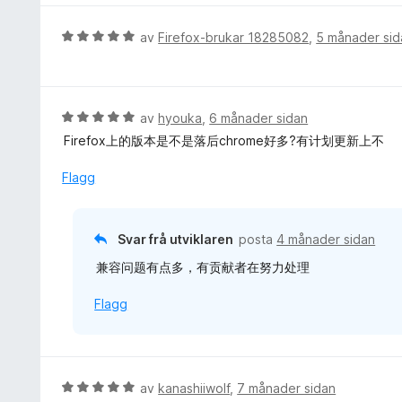
a
n
d
v
g
e
V
av
Firefox-brukar 18285082
,
5 månader sid
5
:
r
u
5
i
r
a
n
d
v
g
e
V
av
hyouka
,
6 månader sidan
5
:
r
u
Firefox上的版本是不是落后chrome好多?有计划更新上不
5
i
r
a
n
d
Flagg
v
g
e
5
:
r
5
i
Svar frå utviklaren
posta
4 månader sidan
a
n
v
兼容问题有点多，有贡献者在努力处理
g
5
:
Flagg
5
a
v
5
V
av
kanashiiwolf
,
7 månader sidan