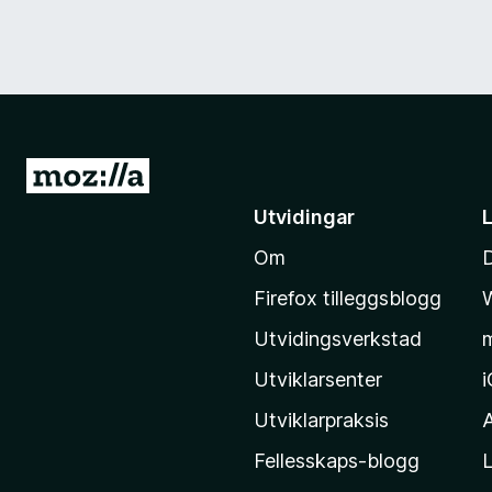
G
å
Utvidingar
t
Om
i
l
Firefox tilleggsblogg
M
Utvidingsverkstad
o
z
Utviklarsenter
i
Utviklarpraksis
l
Fellesskaps-blogg
L
l