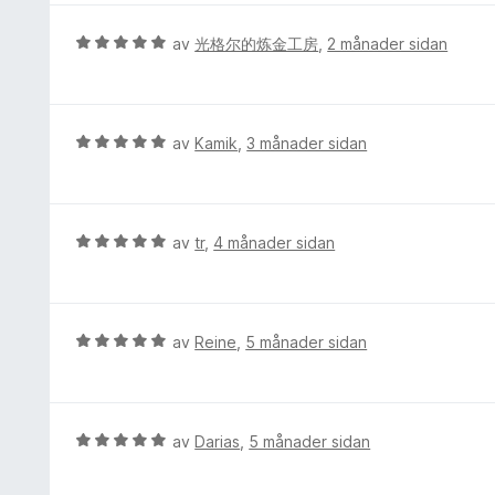
a
d
v
e
V
av
光格尔的炼金工房
,
2 månader sidan
5
r
u
i
r
n
d
g
e
V
av
Kamik
,
3 månader sidan
:
r
u
5
i
r
a
n
d
v
g
e
V
av
tr
,
4 månader sidan
5
:
r
u
5
i
r
a
n
d
v
g
e
V
av
Reine
,
5 månader sidan
5
:
r
u
5
i
r
a
n
d
v
g
e
V
av
Darias
,
5 månader sidan
5
:
r
u
5
i
r