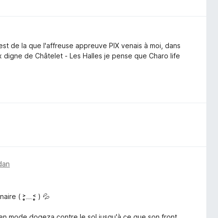
st de la que l'affreuse appreuve PIX venais à moi, dans
x digne de Châtelet - Les Halles je pense que Charo life
dan

 ( ˃̣̣̥﹏˂̣̣̥ ) 💦
 mode dogeza contre le sol jusqu'à ce que son front