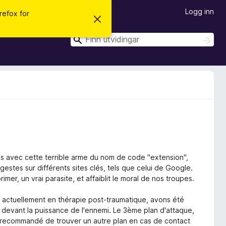
Logg inn
irefox for
A
v
v
S
S
i
ø
ø
s
k
d
k
e
n
n
e
m
e
l
d
i
n
g
a
s avec cette terrible arme du nom de code "extension",
gestes sur différents sites clés, tels que celui de Google.
rimer, un vrai parasite, et affaiblit le moral de nos troupes.
est actuellement en thérapie post-traumatique, avons été
e devant la puissance de l'ennemi. Le 3ème plan d'attaque,
est recommandé de trouver un autre plan en cas de contact