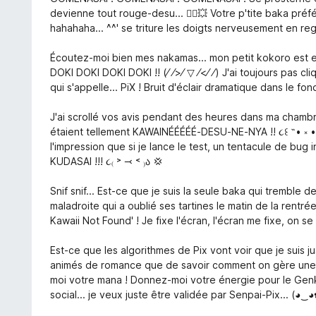
1
i
devienne tout rouge-desu... 🙇‍♀️💥 Votre p'tite baka pré
a
n
hahahaha... ^^' se triture les doigts nerveusement en r
v
g
5
:
Écoutez-moi bien mes nakamas... mon petit kokoro est en t
1
DOKI DOKI DOKI DOKI !! (⁄ ⁄>⁄ ▽ ⁄<⁄ ⁄) J'ai toujours pas c
a
qui s'appelle... PiX ! Bruit d'éclair dramatique dans le fond
v
5
J'ai scrollé vos avis pendant des heures dans ma chambre
étaient tellement KAWAINÉÉÉÉÉ-DESU-NE-NYA !! ૮꒰ ˶• ༝ •˶꒱ა
l'impression que si je lance le test, un tentacule de bug
KUDASAI !!! ૮₍ ˃ ⤙ ˂ ₎ა 💢
Snif snif... Est-ce que je suis la seule baka qui tremb
maladroite qui a oublié ses tartines le matin de la rentr
Kawaii Not Found' ! Je fixe l'écran, l'écran me fixe, on se
Est-ce que les algorithmes de Pix vont voir que je suis j
animés de romance que de savoir comment on gère une b
moi votre mana ! Donnez-moi votre énergie pour le Genk
social... je veux juste être validée par Senpai-Pix... (◕‿