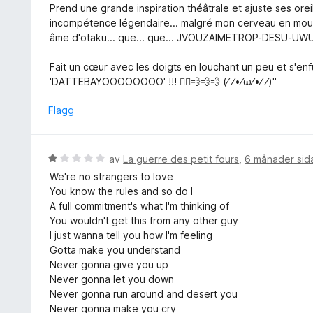
Prend une grande inspiration théâtrale et ajuste ses orei
incompétence légendaire... malgré mon cerveau en mouss
âme d'otaku... que... que... JVOUZAIMETROP-DESU-UWU
Fait un cœur avec les doigts en louchant un peu et s'enf
'DATTEBAYOOOOOOOO' !!! 🏃‍♀️💨💨💨 (⁄ ⁄•⁄ω⁄•⁄ ⁄)"
Flagg
V
av
La guerre des petit fours
,
6 månader sid
u
We're no strangers to love
r
You know the rules and so do I
d
A full commitment's what I'm thinking of
e
You wouldn't get this from any other guy
r
I just wanna tell you how I'm feeling
i
Gotta make you understand
n
Never gonna give you up
g
Never gonna let you down
:
Never gonna run around and desert you
1
Never gonna make you cry