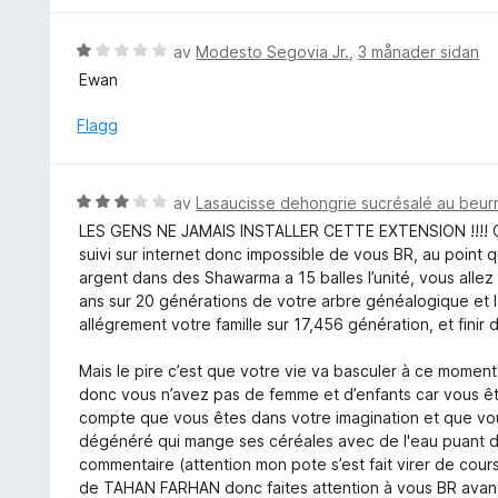
:
d
1
e
V
av
Modesto Segovia Jr.
,
3 månader sidan
a
r
u
v
Ewan
i
r
5
n
d
Flagg
g
e
:
r
5
i
V
av
Lasaucisse dehongrie sucrésalé au beur
a
n
u
v
LES GENS NE JAMAIS INSTALLER CETTE EXTENSION !!!! Ça
g
r
5
suivi sur internet donc impossible de vous BR, au point 
:
d
argent dans des Shawarma a 15 balles l’unité, vous alle
1
e
ans sur 20 générations de votre arbre généalogique et 
a
r
allégrement votre famille sur 17,456 génération, et finir d
v
i
5
n
Mais le pire c’est que votre vie va basculer à ce moment 
g
donc vous n’avez pas de femme et d’enfants car vous ê
:
compte que vous êtes dans votre imagination et que vous 
3
dégénéré qui mange ses céréales avec de l'eau puant de
a
commentaire (attention mon pote s’est fait virer de cou
v
de TAHAN FARHAN donc faites attention à vous BR avant e