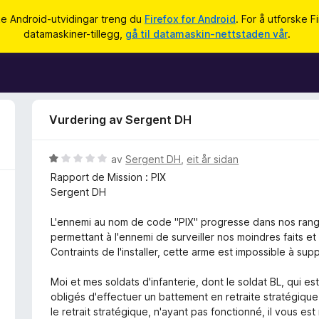
ke Android-utvidingar treng du
Firefox for Android
. For å utforske F
datamaskiner-tillegg,
gå til datamaskin-nettstaden vår
.
Vurdering av Sergent DH
V
av
Sergent DH
,
eit år sidan
u
Rapport de Mission : PIX
r
Sergent DH
d
e
L'ennemi au nom de code "PIX" progresse dans nos rang
r
permettant à l'ennemi de surveiller nos moindres faits et 
i
Contraints de l'installer, cette arme est impossible à supp
n
g
Moi et mes soldats d'infanterie, dont le soldat BL, qui 
:
obligés d'effectuer un battement en retraite stratégiqu
1
le retrait stratégique, n'ayant pas fonctionné, il vous 