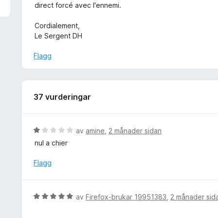
a
direct forcé avec l'ennemi.
v
5
Cordialement,
Le Sergent DH
Flagg
37 vurderingar
V
av
amine
,
2 månader sidan
u
nul a chier
r
d
Flagg
e
r
i
V
av
Firefox-brukar 19951383
,
2 månader sid
n
u
g
r