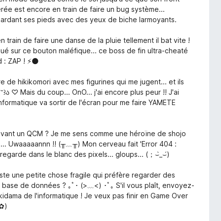
férée est encore en train de faire un bug système...
egardant ses pieds avec des yeux de biche larmoyants.
rain de faire une danse de la pluie tellement il bat vite !
liqué sur ce bouton maléfique... ce boss de fin ultra-cheaté
 : ZAP ! ⚡️🌑
 de hikikomori avec mes figurines qui me jugent... et ils
 ♡ Mais du coup... OnO... j'ai encore plus peur !! J'ai
 informatique va sortir de l'écran pour me faire YAMETE
le devant un QCM ? Je me sens comme une héroïne de shojo
ée... Uwaaaaannn !! (╥﹏╥) Mon cerveau fait 'Error 404 :
 regarde dans le blanc des pixels... gloups... (；⌣̀_⌣́)
uste une petite chose fragile qui préfère regarder des
ase de données ? ｡ﾟ･ (>﹏<) ･ﾟ｡ S'il vous plaît, envoyez-
idama de l'informatique ! Je veux pas finir en Game Over
◕✿)