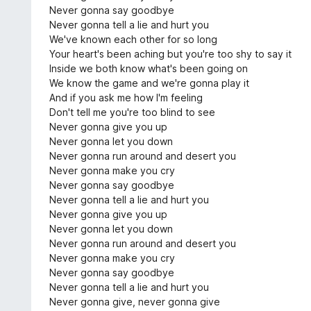
a
Never gonna say goodbye
v
Never gonna tell a lie and hurt you
5
We've known each other for so long
Your heart's been aching but you're too shy to say it
Inside we both know what's been going on
We know the game and we're gonna play it
And if you ask me how I'm feeling
Don't tell me you're too blind to see
Never gonna give you up
Never gonna let you down
Never gonna run around and desert you
Never gonna make you cry
Never gonna say goodbye
Never gonna tell a lie and hurt you
Never gonna give you up
Never gonna let you down
Never gonna run around and desert you
Never gonna make you cry
Never gonna say goodbye
Never gonna tell a lie and hurt you
Never gonna give, never gonna give