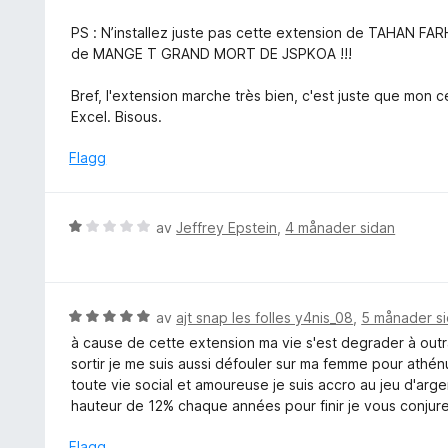
5
PS : N’installez juste pas cette extension de TAHA
de MANGE T GRAND MORT DE JSPKOA !!!
Bref, l'extension marche très bien, c'est juste que mon 
Excel. Bisous.
Flagg
V
av
Jeffrey Epstein
,
4 månader sidan
u
r
d
e
V
av
ajt snap les folles y4nis_08
,
5 månader s
r
u
à cause de cette extension ma vie s'est degrader à outr
i
r
sortir je me suis aussi défouler sur ma femme pour athénu
n
d
toute vie social et amoureuse je suis accro au jeu d'arge
g
e
hauteur de 12% chaque années pour finir je vous conjure 
:
r
1
i
Flagg