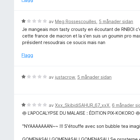
a
n
v
g
5
:
V
av
Meg Rossescouilles
,
5 månader sidan
5
u
Je mangeais mon tasty crousty en écoutant de RNBOI c'e
a
r
cette france de macron et la s'en suis un goumin pro ma
v
d
président resoudrais ce soucis mais nan
5
e
r
Flagg
i
n
g
V
av
justacrow
,
5 månader sidan
:
u
1
r
a
d
v
e
V
av
Xxx_SkibidiSAHUR_67_xxX
,
6 månader si
5
r
u
🍥 L'APOCALYPSE DU MALAISE : ÉDITION PIX-KOKORO 
i
r
n
d
"NYAAAAAAAN~~ !!! S'étouffe avec son bubble tea imaginaire
g
e
:
r
GOMENASAI ! GOMENASAI ! GOMENASAI ! Se prosterne en