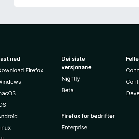
Last ned
Dei siste
Fell
versjonane
Download Firefox
Conn
Nightly
Windows
Cont
Beta
macOS
Deve
iOS
Firefox for bedrifter
Android
Enterprise
inux