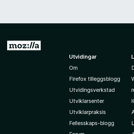
G
å
Utvidingar
t
Om
i
l
Firefox tilleggsblogg
M
Utvidingsverkstad
o
z
Utviklarsenter
i
Utviklarpraksis
l
Fellesskaps-blogg
L
l
a