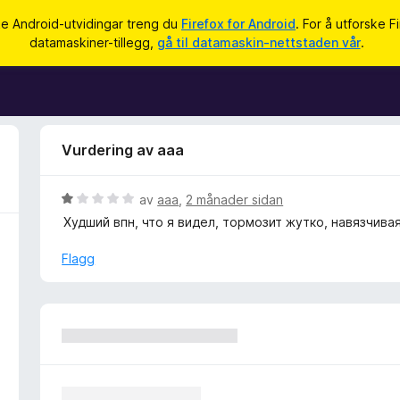
ke Android-utvidingar treng du
Firefox for Android
. For å utforske F
datamaskiner-tillegg,
gå til datamaskin-nettstaden vår
.
Vurdering av aaa
V
av
aaa
,
2 månader sidan
u
Худший впн, что я видел, тормозит жутко, навязчива
r
d
Flagg
e
r
i
n
g
:
1