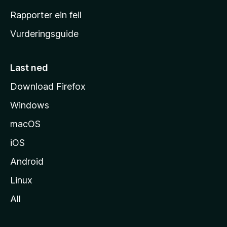
e
Rapporter ein feil
i
Vurderingsguide
m
e
s
Last ned
i
Download Firefox
d
Windows
a
macOS
iOS
Android
Linux
All