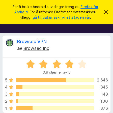
S
Logg inn
For å bruke Android-utvidingar treng du
Firefox for
ø
Android
. For å utforske Firefox for datamaskiner-
A
N
v
k
tillegg,
gå til datamaskin-nettstaden vår
.
v
e
i
t
s
d
t
e
l
V
n
Browsec VPN
n
e
av
Browsec Inc
e
s
u
m
e
a
l
V
r
r
d
u
i
t
3,9 stjerner av 5
n
r
i
d
g
d
5
2 646
a
l
e
4
345
l
e
r
e
3
149
i
g
n
r
2
100
g
g
1
876
:
f