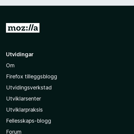
G
å
t
i
Utvidingar
l
Om
M
o
Firefox tilleggsblogg
z
Utvidingsverkstad
i
Utviklarsenter
l
l
Utviklarpraksis
a
Fellesskaps-blogg
-
h
Forum