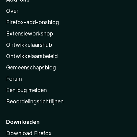
e
M
n
Over
o
w
z
a
Firefox-add-onsblog
a
i
Extensieworkshop
r
l
d
Ontwikkelaarshub
l
e
r
a
Ontwikkelaarsbeleid
i
’
n
Gemeenschapsblog
s
g
s
Forum
e
n
t
Een bug melden
a
Beoordelingsrichtlijnen
r
t
p
Downloaden
a
Download Firefox
g