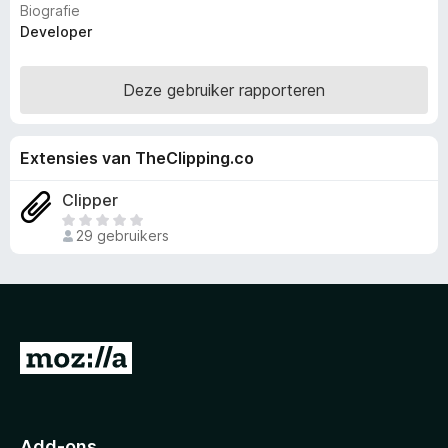
Biografie
x
Developer
B
r
Deze gebruiker rapporteren
o
w
s
Extensies van TheClipping.co
e
r
Clipper
E
29 gebruikers
r
z
i
j
n
n
N
o
a
g
a
g
e
r
Add-ons