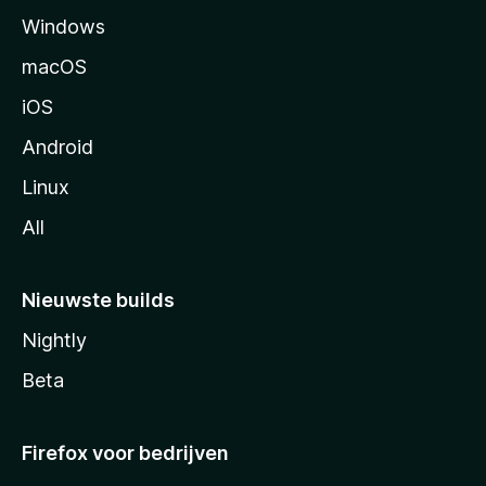
Windows
i
n
macOS
a
iOS
Android
Linux
All
Nieuwste builds
Nightly
Beta
Firefox voor bedrijven