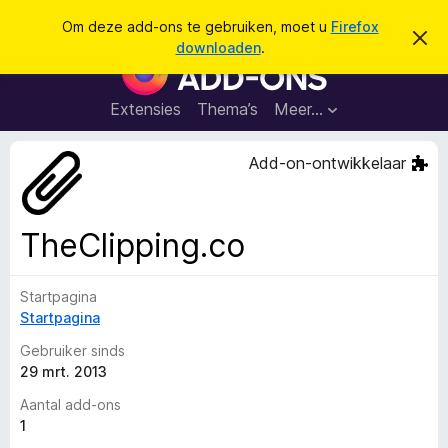
Z
Aanmelden
Om deze add-ons te gebruiken, moet u
Firefox
D
o
downloaden
.
i
A
e
t
d
b
k
e
d
Extensies
Thema’s
Meer…
e
r
-
i
n
c
o
Add-on-ontwikkelaar
h
n
t
v
s
e
v
r
TheClipping.co
b
o
e
o
r
g
Startpagina
r
e
Startpagina
F
n
i
Gebruiker sinds
r
29 mrt. 2013
e
Aantal add-ons
f
1
o