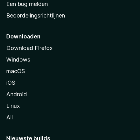
t
Een bug melden
a
Beoordelingsrichtlijnen
r
t
p
Downloaden
a
Download Firefox
g
Windows
i
n
macOS
a
iOS
Android
Linux
All
Nieuwste builds