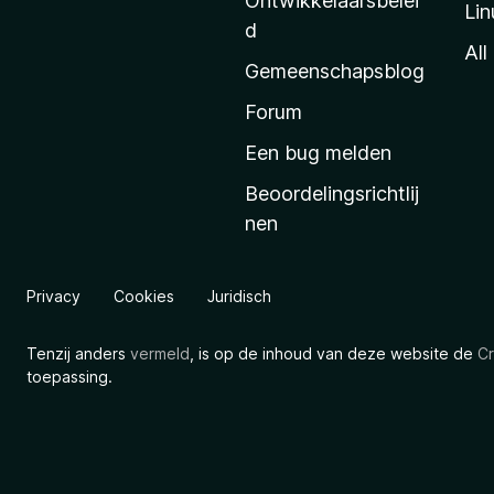
Ontwikkelaarsbelei
Lin
a
d
’
All
Gemeenschapsblog
s
s
Forum
t
Een bug melden
a
Beoordelingsrichtlij
r
nen
t
p
a
Privacy
Cookies
Juridisch
g
i
Tenzij anders
vermeld
, is op de inhoud van deze website de
Cr
n
toepassing.
a