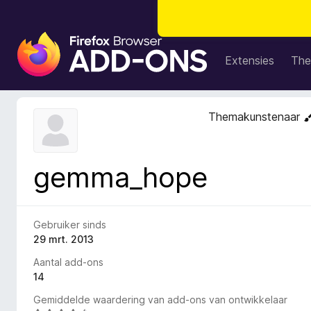
A
d
Extensies
The
d
-
o
Themakunstenaar
n
s
v
gemma_hope
o
o
r
F
Gebruiker sinds
i
29 mrt. 2013
r
Aantal add-ons
e
14
f
Gemiddelde waardering van add-ons van ontwikkelaar
o