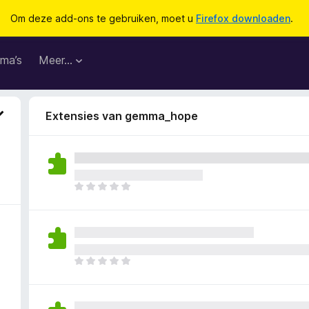
Om deze add-ons te gebruiken, moet u
Firefox downloaden
.
ma’s
Meer…
Extensies van gemma_hope
E
r
z
i
j
n
E
n
r
o
z
g
i