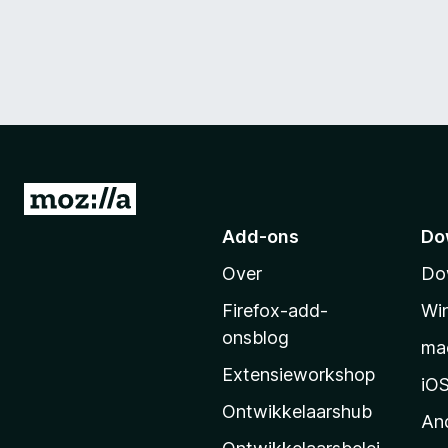
N
a
Add-ons
Do
a
Over
Do
r
M
Firefox-add-
Wi
o
onsblog
ma
z
Extensieworkshop
i
iO
l
Ontwikkelaarshub
An
l