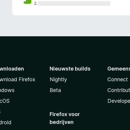
wnloaden
Nieuwste builds
Gemeen
wnload Firefox
Nightly
Connect
ndows
Beta
Contribu
cOS
Develope
S
Firefox voor
bedrijven
droid