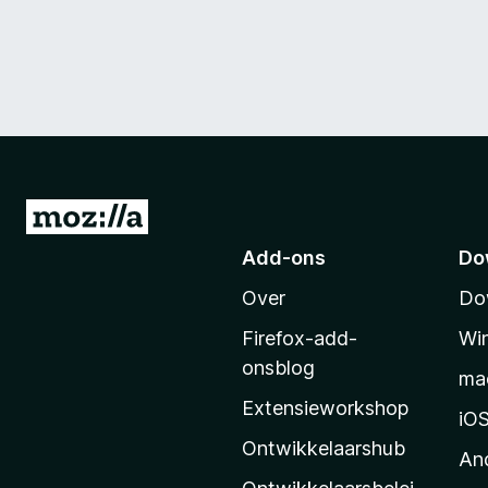
N
a
Add-ons
Do
a
Over
Do
r
M
Firefox-add-
Wi
o
onsblog
ma
z
Extensieworkshop
i
iO
l
Ontwikkelaarshub
An
l