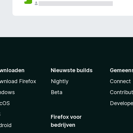
wnloaden
Nieuwste builds
Gemeen
wnload Firefox
Nightly
Connect
ndows
Beta
Contribu
cOS
Develope
S
Firefox voor
bedrijven
droid