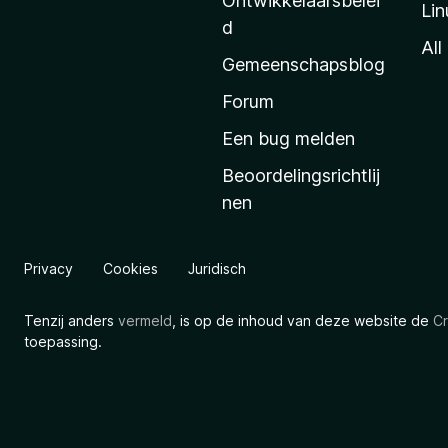
Ontwikkelaarsbelei
Lin
a
d
’
All
Gemeenschapsblog
s
s
Forum
t
Een bug melden
a
Beoordelingsrichtlij
r
nen
t
p
a
Privacy
Cookies
Juridisch
g
i
Tenzij anders
vermeld
, is op de inhoud van deze website de
Cr
n
toepassing.
a