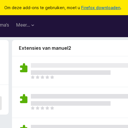
Om deze add-ons te gebruiken, moet u
Firefox downloaden
.
ma’s
Meer…
Extensies van manuel2
E
r
z
i
j
n
E
n
r
o
z
g
i