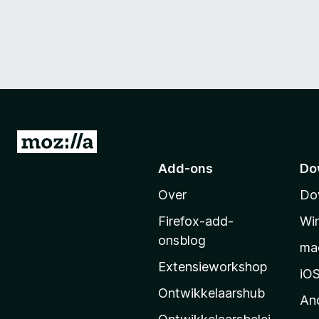
N
a
Add-ons
Do
a
Over
Do
r
M
Firefox-add-
Wi
o
onsblog
ma
z
Extensieworkshop
i
iO
l
Ontwikkelaarshub
An
l