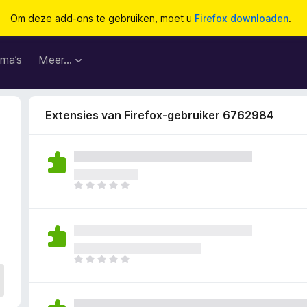
Om deze add-ons te gebruiken, moet u
Firefox downloaden
.
ma’s
Meer…
Extensies van Firefox-gebruiker 6762984
E
r
z
i
j
n
E
n
r
o
z
g
i