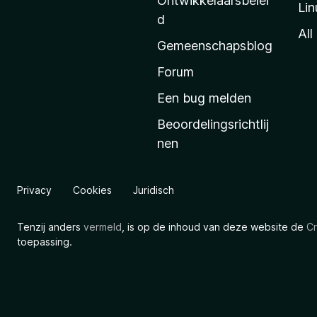
Ontwikkelaarsbelei
Lin
a
d
’
All
Gemeenschapsblog
s
s
Forum
t
Een bug melden
a
Beoordelingsrichtlij
r
nen
t
p
a
Privacy
Cookies
Juridisch
g
i
Tenzij anders
vermeld
, is op de inhoud van deze website de
Cr
n
toepassing.
a