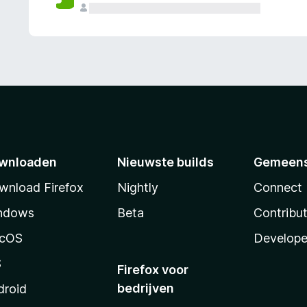
wnloaden
Nieuwste builds
Gemeen
wnload Firefox
Nightly
Connect
ndows
Beta
Contribu
cOS
Develope
S
Firefox voor
bedrijven
droid