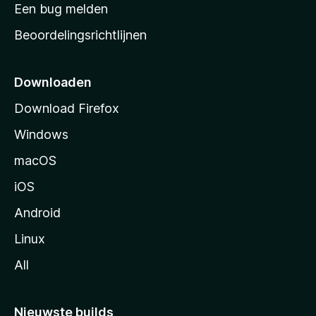
t
Een bug melden
a
Beoordelingsrichtlijnen
r
t
p
Downloaden
a
Download Firefox
g
Windows
i
n
macOS
a
iOS
Android
Linux
All
Nieuwste builds