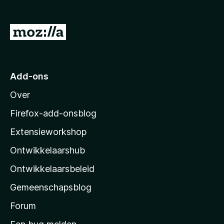
x
B
N
r
a
o
a
w
s
r
Add-ons
e
M
r
Over
o
z
Firefox-add-onsblog
i
Extensieworkshop
l
Ontwikkelaarshub
l
a
Ontwikkelaarsbeleid
’
Gemeenschapsblog
s
s
Forum
t