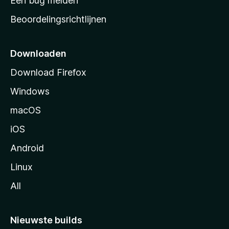
Een bug melden
a
Beoordelingsrichtlijnen
r
t
p
Downloaden
a
Download Firefox
g
Windows
i
n
macOS
a
iOS
Android
Linux
All
Nieuwste builds