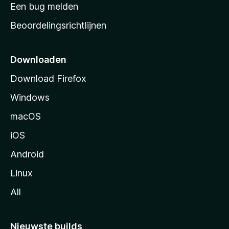
t
Een bug melden
a
Beoordelingsrichtlijnen
r
t
p
Downloaden
a
Download Firefox
g
Windows
i
n
macOS
a
iOS
Android
Linux
All
Nieuwste builds