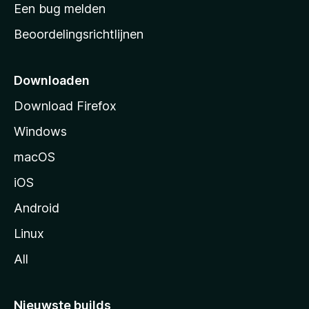
t
Een bug melden
a
Beoordelingsrichtlijnen
r
t
p
Downloaden
a
Download Firefox
g
Windows
i
n
macOS
a
iOS
Android
Linux
All
Nieuwste builds