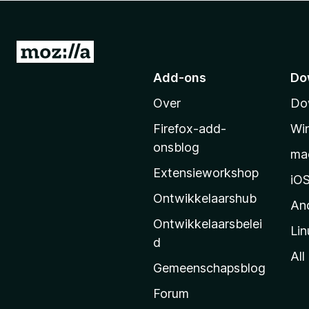
x
B
r
N
o
a
Add-ons
Do
w
a
s
Over
Do
r
e
M
r
Firefox-add-
Wi
o
onsblog
ma
z
Extensieworkshop
i
iO
l
Ontwikkelaarshub
An
l
Ontwikkelaarsbelei
Lin
a
d
’
All
Gemeenschapsblog
s
s
Forum