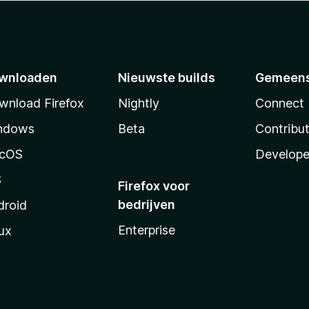
wnloaden
Nieuwste builds
Gemeen
wnload Firefox
Nightly
Connect
ndows
Beta
Contribu
cOS
Develope
S
Firefox voor
bedrijven
droid
Enterprise
ux