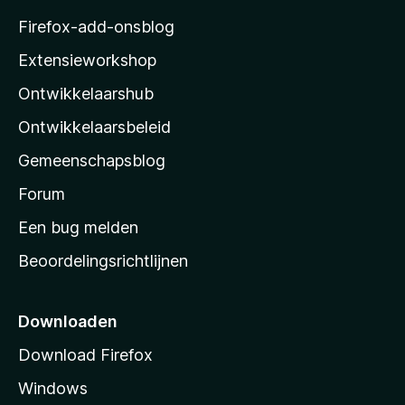
w
r
z
a
Firefox-add-onsblog
i
a
i
n
Extensieworkshop
r
g
l
d
e
Ontwikkelaarshub
l
e
n
r
a
Ontwikkelaarsbeleid
i
’
n
Gemeenschapsblog
s
g
s
Forum
e
n
t
Een bug melden
a
Beoordelingsrichtlijnen
r
t
p
Downloaden
a
Download Firefox
g
Windows
i