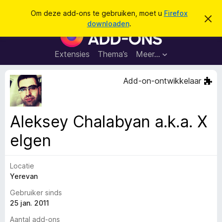
Z
Aanmelden
Om deze add-ons te gebruiken, moet u
Firefox
D
o
downloaden
.
i
A
e
t
d
b
k
e
d
Extensies
Thema’s
Meer…
e
r
-
i
n
c
o
Add-on-ontwikkelaar
h
n
t
v
s
e
v
r
Aleksey Chalabyan a.k.a. X
b
o
e
elgen
o
r
g
r
e
F
n
Locatie
i
Yerevan
r
Gebruiker sinds
e
25 jan. 2011
f
o
Aantal add-ons