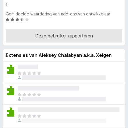
1
x
B
Gemiddelde waardering van add-ons van ontwikkelaar
r
W
o
a
a
w
Deze gebruiker rapporteren
r
s
d
e
e
r
Extensies van Aleksey Chalabyan a.k.a. Xelgen
r
i
n
g
E
:
r
3
z
,
i
E
7
j
r
v
n
z
a
n
i
n
o
E
j
5
g
r
n
g