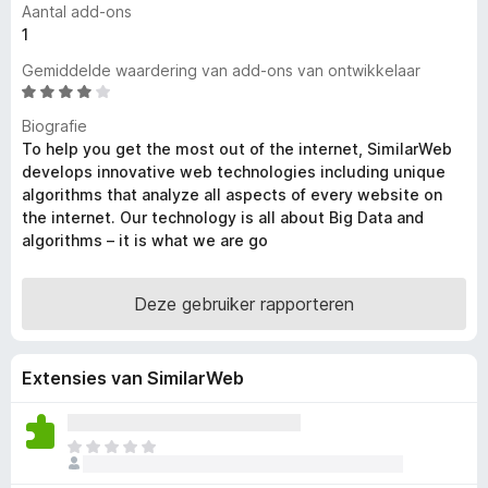
Aantal add-ons
x
1
B
Gemiddelde waardering van add-ons van ontwikkelaar
r
W
o
a
w
Biografie
a
To help you get the most out of the internet, SimilarWeb
s
r
develops innovative web technologies including unique
e
d
algorithms that analyze all aspects of every website on
r
e
the internet. Our technology is all about Big Data and
r
algorithms – it is what we are go
i
n
g
Deze gebruiker rapporteren
:
4
,
Extensies van SimilarWeb
1
v
a
E
n
r
5