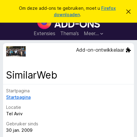
Z
Aanmelden
Om deze add-ons te gebruiken, moet u
Firefox
D
o
downloaden
.
i
A
e
t
d
b
k
e
d
Extensies
Thema’s
Meer…
e
r
-
i
n
c
o
Add-on-ontwikkelaar
h
n
t
v
s
e
v
r
SimilarWeb
b
o
e
o
r
g
Startpagina
r
e
Startpagina
F
n
i
Locatie
r
Tel Aviv
e
Gebruiker sinds
f
30 jan. 2009
o