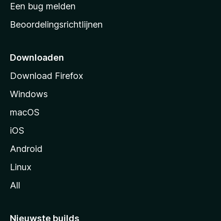
t
Een bug melden
a
Beoordelingsrichtlijnen
r
t
p
Downloaden
a
Download Firefox
g
Windows
i
n
macOS
a
iOS
Android
Linux
All
Nieuwste builds