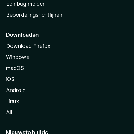
t
Een bug melden
a
Beoordelingsrichtlijnen
r
t
p
Downloaden
a
Download Firefox
g
Windows
i
n
macOS
a
iOS
Android
Linux
All
Nieuwste builds