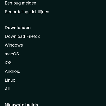
t
Een bug melden
a
Beoordelingsrichtlijnen
r
t
p
Downloaden
a
Download Firefox
g
Windows
i
n
macOS
a
iOS
Android
Linux
All
Nieuwste builds