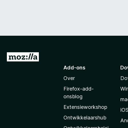
N
a
Add-ons
Do
a
Over
Do
r
M
Firefox-add-
Wi
o
onsblog
ma
z
Extensieworkshop
i
iO
l
Ontwikkelaarshub
An
l