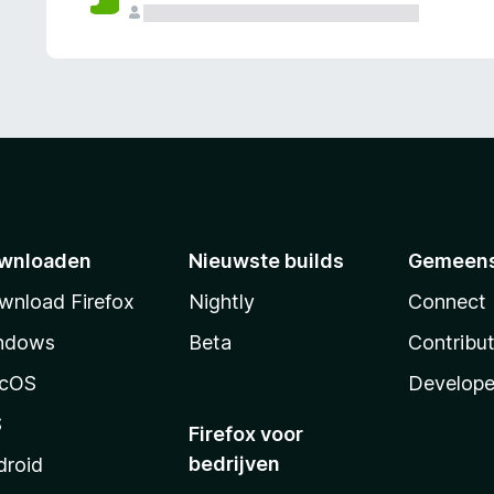
wnloaden
Nieuwste builds
Gemeen
wnload Firefox
Nightly
Connect
ndows
Beta
Contribu
cOS
Develope
S
Firefox voor
bedrijven
droid