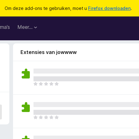
Om deze add-ons te gebruiken, moet u
Firefox downloaden
.
ma’s
Meer…
Extensies van jowwww
E
r
z
i
j
n
E
n
r
o
z
g
i