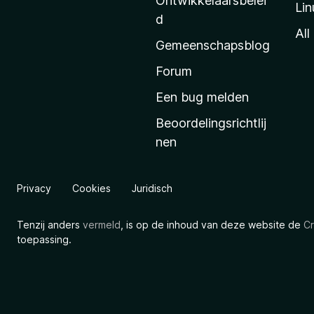
Ontwikkelaarsbelei
Lin
a
d
’
All
Gemeenschapsblog
s
s
Forum
t
Een bug melden
a
Beoordelingsrichtlij
r
nen
t
p
a
Privacy
Cookies
Juridisch
g
i
Tenzij anders
vermeld
, is op de inhoud van deze website de
Cr
n
toepassing.
a