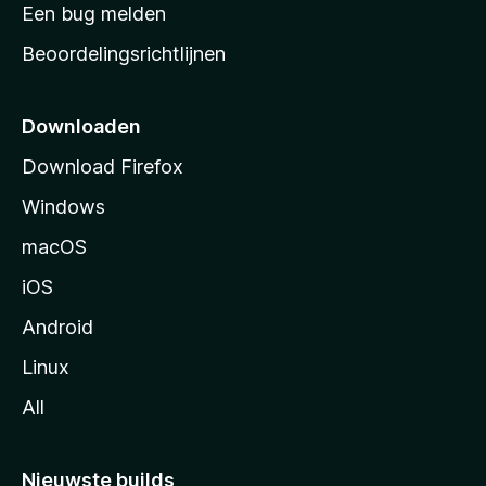
t
Een bug melden
a
Beoordelingsrichtlijnen
r
t
p
Downloaden
a
Download Firefox
g
Windows
i
n
macOS
a
iOS
Android
Linux
All
Nieuwste builds