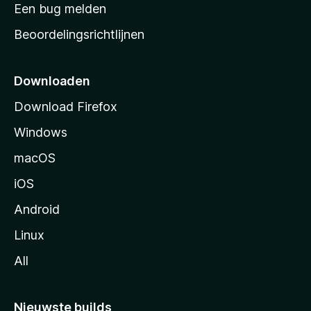
t
Een bug melden
a
Beoordelingsrichtlijnen
r
t
p
Downloaden
a
Download Firefox
g
Windows
i
n
macOS
a
iOS
Android
Linux
All
Nieuwste builds