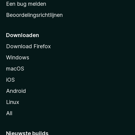
t
Een bug melden
a
Beoordelingsrichtlijnen
r
t
p
Downloaden
a
Download Firefox
g
Windows
i
n
macOS
a
iOS
Android
Linux
All
Nieuwste builds