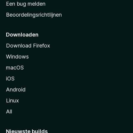
t
Een bug melden
a
Beoordelingsrichtlijnen
r
t
p
Downloaden
a
Download Firefox
g
Windows
i
n
macOS
a
iOS
Android
Linux
All
Nieuwste builds