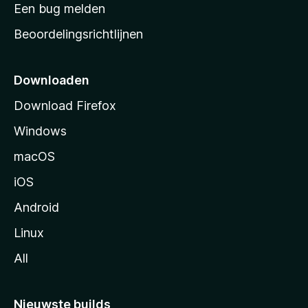
t
Een bug melden
a
Beoordelingsrichtlijnen
r
t
p
Downloaden
a
Download Firefox
g
Windows
i
n
macOS
a
iOS
Android
Linux
All
Nieuwste builds