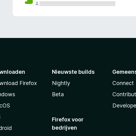
wnloaden
Nieuwste builds
Gemeen
wnload Firefox
Nightly
Connect
ndows
Beta
Contribu
cOS
Develope
S
Firefox voor
bedrijven
droid