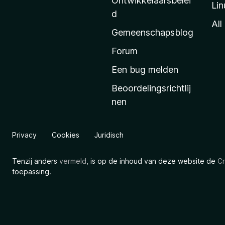
Ontwikkelaarsbelei
Lin
a
d
’
All
Gemeenschapsblog
s
s
Forum
t
Een bug melden
a
Beoordelingsrichtlij
r
nen
t
p
a
Privacy
Cookies
Juridisch
g
i
Tenzij anders
vermeld
, is op de inhoud van deze website de
Cr
n
toepassing.
a