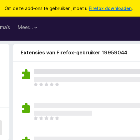
Om deze add-ons te gebruiken, moet u
Firefox downloaden
.
ma’s
Meer…
Extensies van Firefox-gebruiker 19959044
E
r
z
i
j
n
E
n
r
o
z
g
i