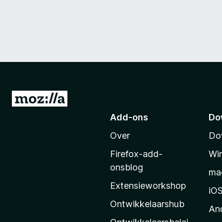
N
a
Add-ons
Do
a
Over
Do
r
M
Firefox-add-
Wi
o
onsblog
ma
z
Extensieworkshop
i
iO
l
Ontwikkelaarshub
An
l