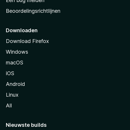
Een bug melden
a
Beoordelingsrichtlijnen
r
t
p
Downloaden
a
Download Firefox
g
Windows
i
n
macOS
a
iOS
Android
Linux
All
Nieuwste builds