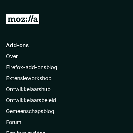
x
B
N
r
a
o
a
w
s
r
Add-ons
e
M
r
Over
o
z
Firefox-add-onsblog
i
Extensieworkshop
l
Ontwikkelaarshub
l
a
Ontwikkelaarsbeleid
’
Gemeenschapsblog
s
s
Forum
t