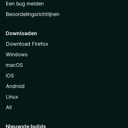
t
Een bug melden
a
Beoordelingsrichtlijnen
r
t
p
Downloaden
a
Download Firefox
g
Windows
i
n
macOS
a
iOS
Android
Linux
All
Nieuwste builds