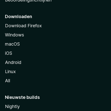
r
t
p
Downloaden
a
Download Firefox
g
Windows
i
n
macOS
a
iOS
Android
Linux
All
Nieuwste builds
Nightly