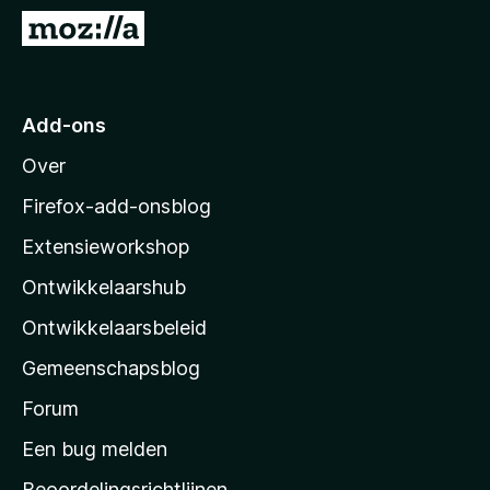
x
N
B
a
r
a
o
r
Add-ons
w
M
s
Over
o
e
z
r
Firefox-add-onsblog
i
Extensieworkshop
l
Ontwikkelaarshub
l
a
Ontwikkelaarsbeleid
’
Gemeenschapsblog
s
s
Forum
t
Een bug melden
a
Beoordelingsrichtlijnen