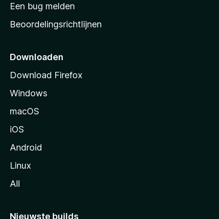
t
Een bug melden
a
Beoordelingsrichtlijnen
r
t
p
Downloaden
a
Download Firefox
g
Windows
i
n
macOS
a
iOS
Android
Linux
All
Nieuwste builds