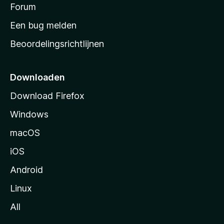
s
Forum
e
n
t
Een bug melden
a
Beoordelingsrichtlijnen
r
t
p
Downloaden
a
Download Firefox
g
Windows
i
n
macOS
a
iOS
Android
Linux
All