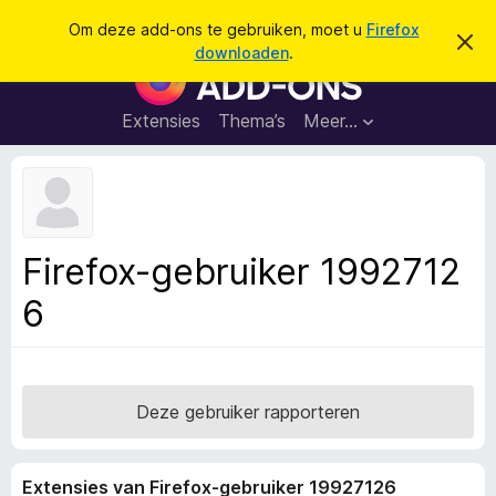
Z
Aanmelden
Om deze add-ons te gebruiken, moet u
Firefox
D
o
downloaden
.
i
A
e
t
d
b
k
e
d
Extensies
Thema’s
Meer…
e
r
-
i
n
c
o
h
n
t
v
s
e
v
r
Firefox-gebruiker 1992712
b
o
e
6
o
r
g
r
e
F
n
i
r
Deze gebruiker rapporteren
e
f
Extensies van Firefox-gebruiker 19927126
o