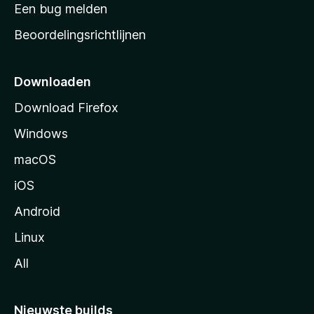
t
Een bug melden
a
Beoordelingsrichtlijnen
r
t
p
Downloaden
a
Download Firefox
g
Windows
i
n
macOS
a
iOS
Android
Linux
All
Nieuwste builds