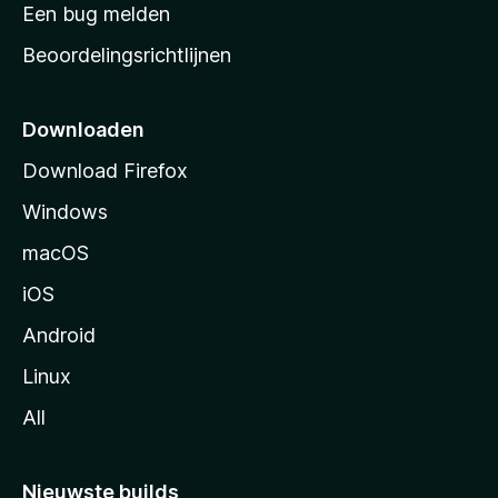
t
Een bug melden
a
Beoordelingsrichtlijnen
r
t
p
Downloaden
a
Download Firefox
g
Windows
i
n
macOS
a
iOS
Android
Linux
All
Nieuwste builds