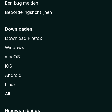
t
Een bug melden
a
Beoordelingsrichtlijnen
r
t
p
Downloaden
a
Download Firefox
g
Windows
i
n
macOS
a
iOS
Android
Linux
All
Nieuwste builds