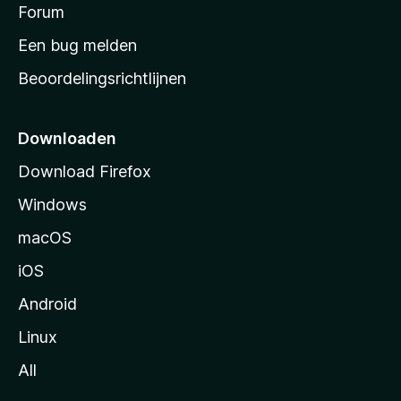
s
Forum
e
n
t
Een bug melden
a
Beoordelingsrichtlijnen
r
t
p
Downloaden
a
Download Firefox
g
Windows
i
n
macOS
a
iOS
Android
Linux
All