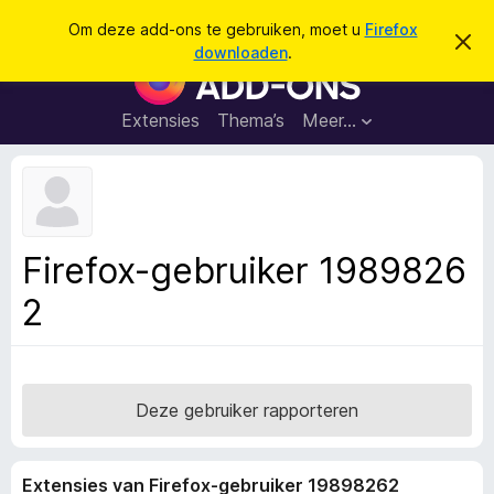
Z
Aanmelden
Om deze add-ons te gebruiken, moet u
Firefox
D
o
downloaden
.
i
A
e
t
d
b
k
e
d
Extensies
Thema’s
Meer…
e
r
-
i
n
c
o
h
n
t
v
s
e
v
r
Firefox-gebruiker 1989826
b
o
e
2
o
r
g
r
e
F
n
i
r
Deze gebruiker rapporteren
e
f
Extensies van Firefox-gebruiker 19898262
o