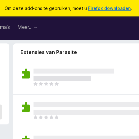
Om deze add-ons te gebruiken, moet u
Firefox downloaden
.
ma’s
Meer…
Extensies van Parasite
E
r
z
i
j
n
E
n
r
o
z
g
i