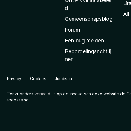
Ontwikkelaarsbelei
Lin
a
d
’
All
Gemeenschapsblog
s
s
Forum
t
Een bug melden
a
Beoordelingsrichtlij
r
nen
t
p
a
Privacy
Cookies
Juridisch
g
i
Tenzij anders
vermeld
, is op de inhoud van deze website de
Cr
n
toepassing.
a