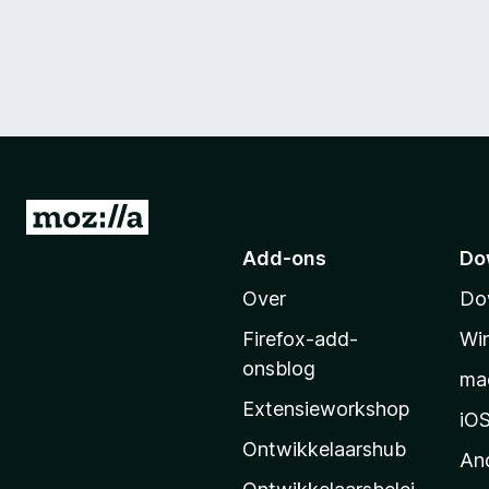
N
a
Add-ons
Do
a
Over
Do
r
M
Firefox-add-
Wi
o
onsblog
ma
z
Extensieworkshop
i
iO
l
Ontwikkelaarshub
An
l