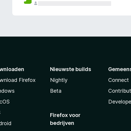
wnloaden
Nieuwste builds
Gemeen
wnload Firefox
Nightly
Connect
ndows
Beta
Contribu
cOS
Develope
S
Firefox voor
bedrijven
droid