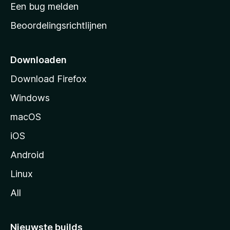
t
Een bug melden
a
Beoordelingsrichtlijnen
r
t
p
Downloaden
a
Download Firefox
g
Windows
i
n
macOS
a
iOS
Android
Linux
All
Nieuwste builds