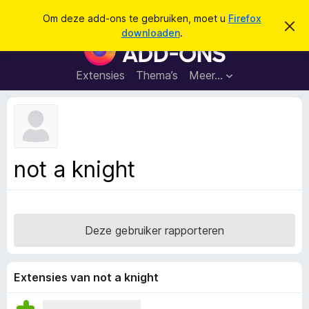
Z
Aanmelden
Om deze add-ons te gebruiken, moet u
Firefox
D
o
downloaden
.
i
A
e
t
d
b
k
e
d
Extensies
Thema’s
Meer…
e
r
-
i
n
c
o
h
n
t
v
s
e
v
r
not a knight
b
o
e
o
r
g
r
e
F
n
Deze gebruiker rapporteren
i
r
e
Extensies van not a knight
f
o