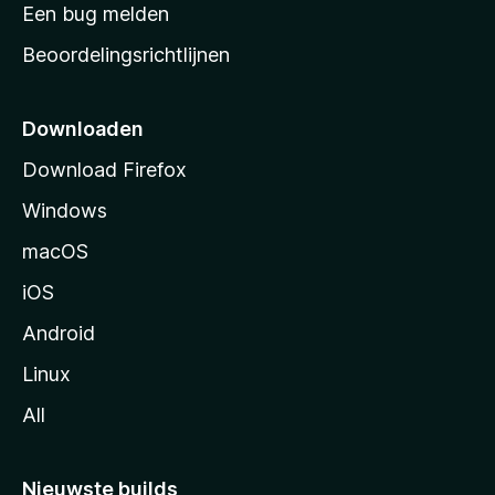
t
Een bug melden
a
Beoordelingsrichtlijnen
r
t
p
Downloaden
a
Download Firefox
g
Windows
i
n
macOS
a
iOS
Android
Linux
All
Nieuwste builds