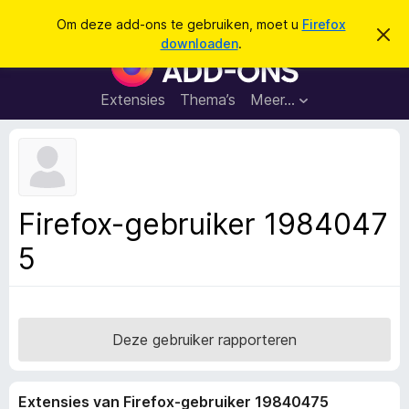
Z
Aanmelden
Om deze add-ons te gebruiken, moet u
Firefox
D
o
downloaden
.
i
A
e
t
d
b
k
e
d
Extensies
Thema’s
Meer…
e
r
-
i
n
c
o
h
n
t
v
s
e
v
r
Firefox-gebruiker 1984047
b
o
e
5
o
r
g
r
e
F
n
i
r
Deze gebruiker rapporteren
e
f
Extensies van Firefox-gebruiker 19840475
o