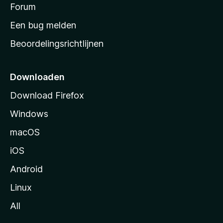
s
Forum
e
n
t
Een bug melden
a
Beoordelingsrichtlijnen
r
t
p
Downloaden
a
Download Firefox
g
Windows
i
n
macOS
a
iOS
Android
Linux
All