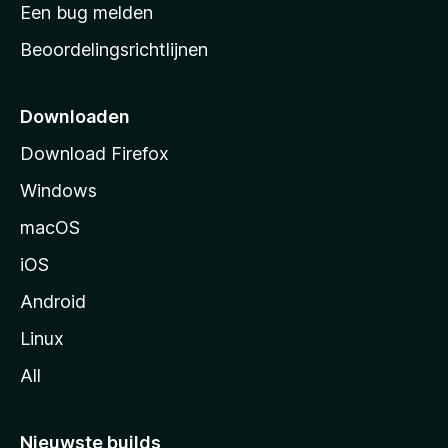
t
Een bug melden
a
Beoordelingsrichtlijnen
r
t
p
Downloaden
a
Download Firefox
g
Windows
i
n
macOS
a
iOS
Android
Linux
All
Nieuwste builds