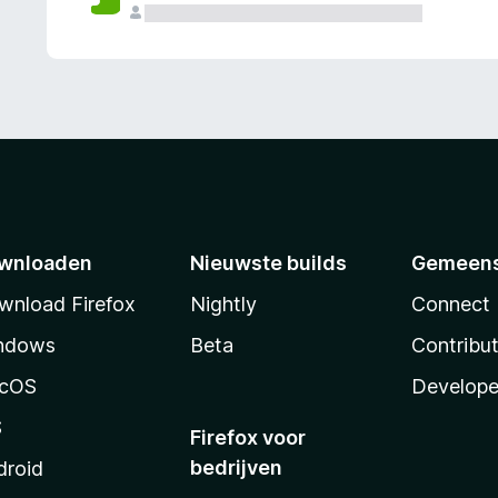
wnloaden
Nieuwste builds
Gemeen
wnload Firefox
Nightly
Connect
ndows
Beta
Contribu
cOS
Develope
S
Firefox voor
bedrijven
droid