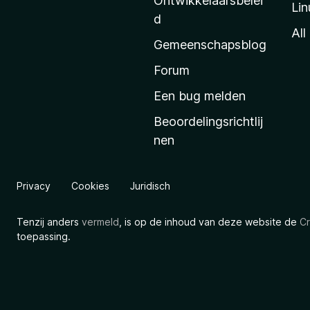
Ontwikkelaarsbelei
Lin
a
d
’
All
Gemeenschapsblog
s
s
Forum
t
Een bug melden
a
Beoordelingsrichtlij
r
nen
t
p
a
Privacy
Cookies
Juridisch
g
i
Tenzij anders
vermeld
, is op de inhoud van deze website de
Cr
n
toepassing.
a