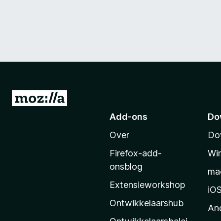
N
a
Add-ons
Do
a
Over
Do
r
M
Firefox-add-
Wi
o
onsblog
ma
z
Extensieworkshop
i
iO
l
Ontwikkelaarshub
An
l