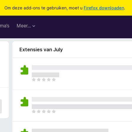
Om deze add-ons te gebruiken, moet u
Firefox downloaden
.
ma’s
Meer…
Extensies van July
E
r
z
i
j
n
E
n
r
o
z
g
i