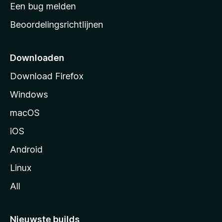
t
Een bug melden
a
Beoordelingsrichtlijnen
r
t
p
Downloaden
a
Download Firefox
g
Windows
i
n
macOS
a
iOS
Android
Linux
All
Nieuwste builds