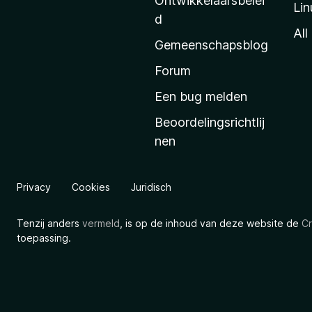
Ontwikkelaarsbelei
Lin
a
d
’
All
Gemeenschapsblog
s
s
Forum
t
Een bug melden
a
Beoordelingsrichtlij
r
nen
t
p
a
Privacy
Cookies
Juridisch
g
i
Tenzij anders
vermeld
, is op de inhoud van deze website de
Cr
n
toepassing.
a