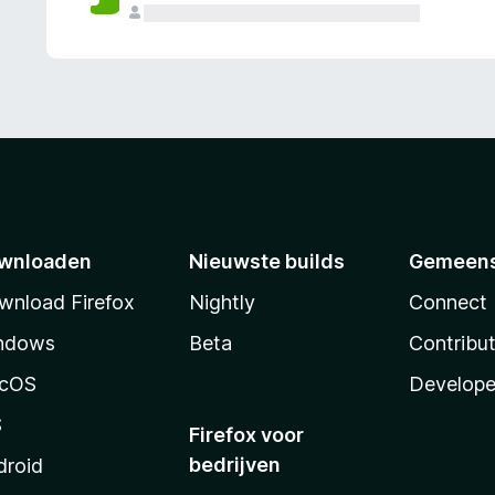
wnloaden
Nieuwste builds
Gemeen
wnload Firefox
Nightly
Connect
ndows
Beta
Contribu
cOS
Develope
S
Firefox voor
bedrijven
droid