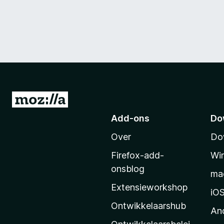
N
a
Add-ons
Do
a
Over
Do
r
M
Firefox-add-
Wi
o
onsblog
ma
z
Extensieworkshop
i
iO
l
Ontwikkelaarshub
An
l