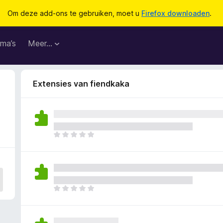
Om deze add-ons te gebruiken, moet u
Firefox downloaden
.
ma’s
Meer…
Extensies van fiendkaka
E
r
z
i
j
n
E
n
r
o
z
g
i