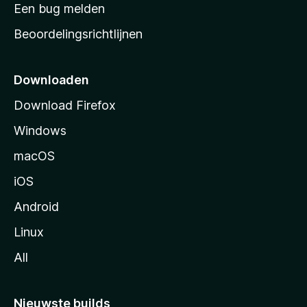
t
Een bug melden
a
Beoordelingsrichtlijnen
r
t
p
Downloaden
a
Download Firefox
g
Windows
i
n
macOS
a
iOS
Android
Linux
All
Nieuwste builds